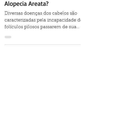
Inibidores da Janus kinase:
novas indicações além da
Alopecia Areata?
Diversas doenças dos cabelos são
caracterizadas pela incapacidade dos
folículos pilosos passarem de sua
fase de repouso (fase telógena)...