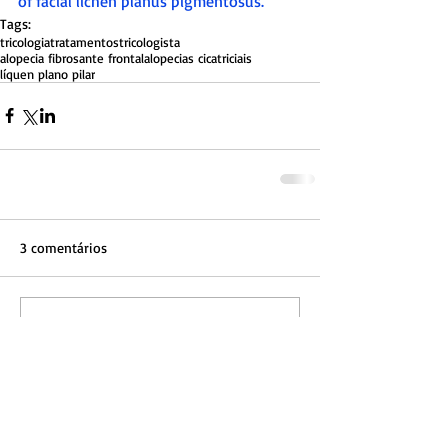
of facial lichen planus pigmentosus.
Tags:
tricologia
tratamentos
tricologista
alopecia fibrosante frontal
alopecias cicatriciais
líquen plano pilar
3 comentários
Escreva um comentário
Mais recente
Cris Varella
23 de jul. de 2025