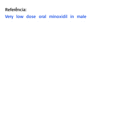
Referência:
Very low dose oral minoxidil in male 
androgenetic alopecia: a study with 
quantitative trichoscopic documentation
Tags:
tricologia
Novidades
tricologista
calvície
alopecia androgenetica
Comentários