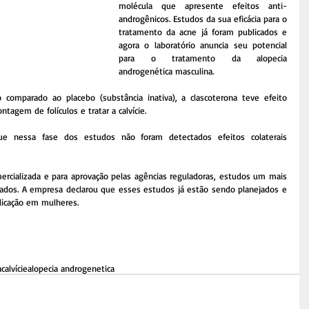
molécula que apresente efeitos anti-
androgênicos. Estudos da sua eficácia para o 
tratamento da acne já foram publicados e 
agora o laboratório anuncia seu potencial 
para o tratamento da alopecia 
androgenética masculina.
omparado ao placebo (substância inativa), a clascoterona teve efeito 
tagem de folículos e tratar a calvície.
e nessa fase dos estudos não foram detectados efeitos colaterais 
rcializada e para aprovação pelas agências reguladoras, estudos um mais 
zados. A empresa declarou que esses estudos já estão sendo planejados e 
dicação em mulheres.
a
calvície
alopecia androgenetica