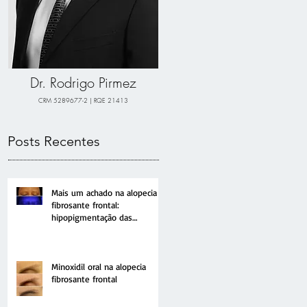
Dr. Rodrigo Pirmez
CRM 5289677-2 | RQE 21413
Posts Recentes
Mais um achado na alopecia
fibrosante frontal:
hipopigmentação das
sobrancelhas
Minoxidil oral na alopecia
fibrosante frontal