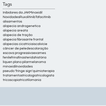
Tags
Inibidores da JAK
Minoxidil
Novidades
Ruxolitinib
Tofacitinib
alisamentos
alopecia androgenetica
alopecia areata
alopecia de tração
alopecia fibrosante frontal
alopecias cicatriciais
calvície
câncer de pele
descoloração
escova progressiva
exames
fenilefrina
finasterida
história
líquen plano pilar
melanoma
minoxidil
novidades
pseudo 'fringe sign'
quimioterapia
tratamentos
tricologia
tricologista
tricoscopia
tricotilomania