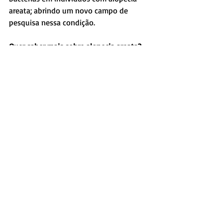
areata; abrindo um novo campo de 
pesquisa nessa condição.
Quer saber mais sobre alopecia areata? 
Clique aqui
!
Referência:
Scalp bacterial shift in Alopecia areata
Tags:
tricologia
alopecia areata
Comentários